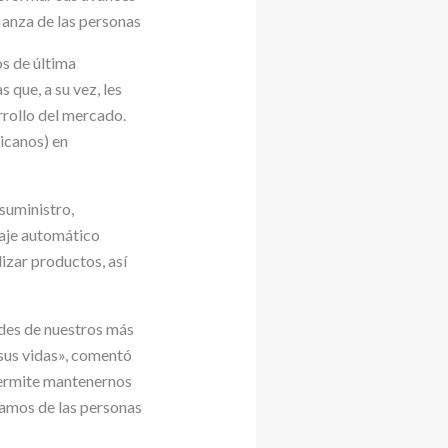
ianza de las personas
os de última
 que, a su vez, les
rrollo del mercado.
xicanos) en
suministro,
zaje automático
izar productos, así
ades de nuestros más
 sus vidas», comentó
permite mantenernos
damos de las personas