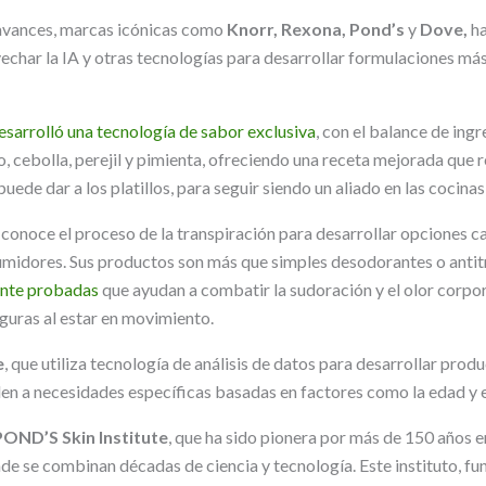
 avances, marcas icónicas como
Knorr, Rexona, Pond’s
y
Dove,
h
vechar la IA y otras tecnologías para desarrollar formulaciones más
esarrolló una tecnología de sabor exclusiva
, con el balance de ing
o, cebolla, perejil y pimienta, ofreciendo una receta mejorada que re
ede dar a los platillos, para seguir siendo un aliado en las cocinas 
e, conoce el proceso de la transpiración para desarrollar opciones
umidores. Sus productos son más que simples desodorantes o antit
ente probadas
que ayudan a combatir la sudoración y el olor corpora
guras al estar en movimiento.
e
, que utiliza tecnología de análisis de datos para desarrollar prod
en a necesidades específicas basadas en factores como la edad y el
POND’S Skin Institute
, que ha sido pionera por más de 150 años e
nde se combinan décadas de ciencia y tecnología. Este instituto, f