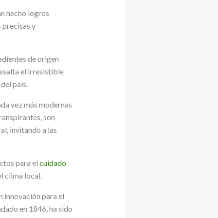
an hecho logros
 precisas y
redientes de origen
salta el irresistible
del país.
 cada vez más modernas
ranspirantes, son
l, invitando a las
uctos para el
cuidado
 clima local.
n innovación para el
undado en 1846, ha sido