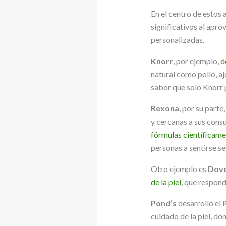
En el centro de estos
significativos al apro
personalizadas.
Knorr
, por ejemplo,
d
natural como pollo, aj
sabor que solo Knorr pu
Rexona
, por su part
y cercanas a sus cons
fórmulas científicam
personas a sentirse se
Otro ejemplo es
Dov
de la piel
, que respond
Pond’s
desarrolló el
cuidado de la piel, do