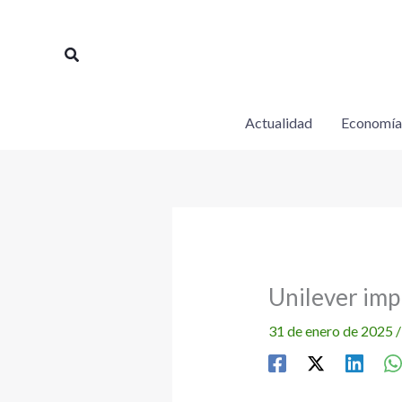
Ir
al
Buscar
contenido
Actualidad
Economía
Unilever impu
31 de enero de 2025