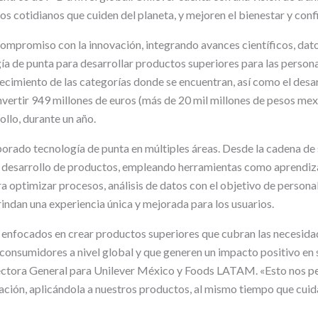
os cotidianos que cuiden del planeta, y mejoren el bienestar y conf
compromiso con la innovación, integrando avances científicos, dat
a de punta para desarrollar productos superiores para las personas
recimiento de las categorías donde se encuentran, así como el desa
invertir 949 millones de euros (más de 20 mil millones de pesos me
ollo, durante un año.
orado tecnología de punta en múltiples áreas. Desde la cadena de 
el desarrollo de productos, empleando herramientas como aprendi
a optimizar procesos, análisis de datos con el objetivo de personal
ndan una experiencia única y mejorada para los usuarios.
 enfocados en crear productos superiores que cubran las necesid
e consumidores a nivel global y que generen un impacto positivo en
rectora General para Unilever México y Foods LATAM. «Esto nos 
ación, aplicándola a nuestros productos, al mismo tiempo que cui