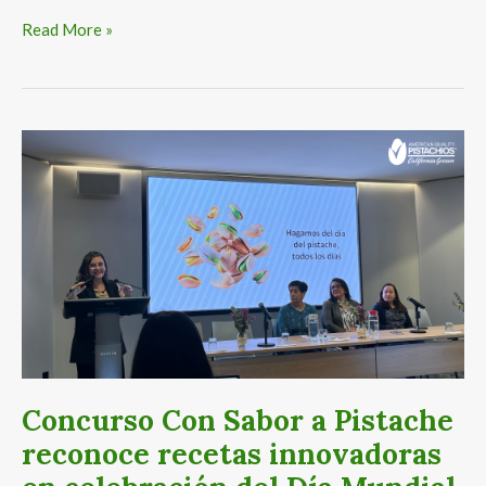
Read More »
Concurso
Con
Sabor
a
Pistache
reconoce
recetas
innovadoras
en
celebración
del
Concurso Con Sabor a Pistache
Día
reconoce recetas innovadoras
Mundial
del