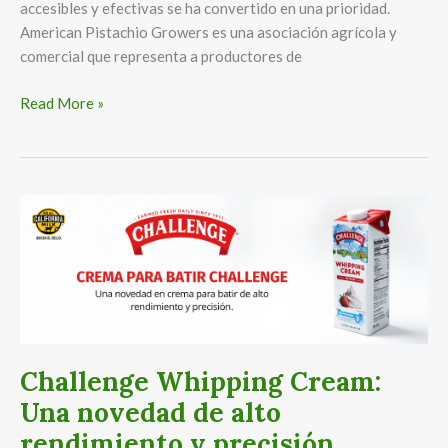
accesibles y efectivas se ha convertido en una prioridad.
American Pistachio Growers es una asociación agrícola y
comercial que representa a productores de
Read More »
Challenge
Whipping
Cream:
Una
novedad
de
alto
rendimiento
Challenge Whipping Cream:
y
Una novedad de alto
precisión
rendimiento y precisión