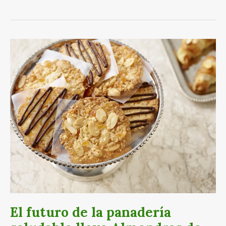
El
futuro
de
la
panadería
saludable
lleva
Almendras
de
California
El futuro de la panadería