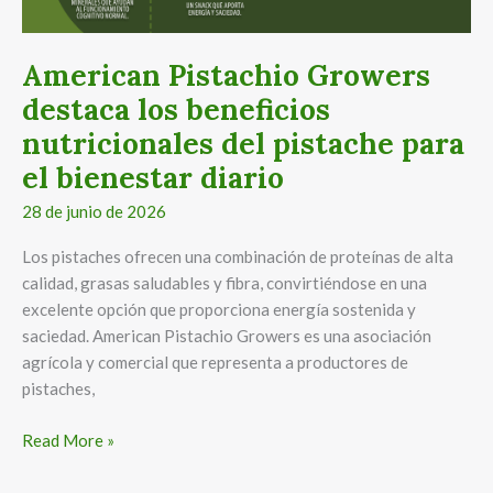
los
beneficios
nutricionales
American Pistachio Growers
del
destaca los beneficios
pistache
para
nutricionales del pistache para
el
el bienestar diario
bienestar
28 de junio de 2026
diario
Los pistaches ofrecen una combinación de proteínas de alta
calidad, grasas saludables y fibra, convirtiéndose en una
excelente opción que proporciona energía sostenida y
saciedad. American Pistachio Growers es una asociación
agrícola y comercial que representa a productores de
pistaches,
Read More »