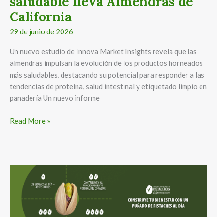
saludable lleva Almendras de
California
29 de junio de 2026
Un nuevo estudio de Innova Market Insights revela que las
almendras impulsan la evolución de los productos horneados
más saludables, destacando su potencial para responder a las
tendencias de proteína, salud intestinal y etiquetado limpio en
panadería Un nuevo informe
Read More »
American
Pistachio
Growers
destaca