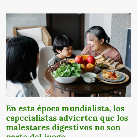
En
esta
época
mundialista,
los
especialistas
advierten
que
los
malestares
digestivos
no
son
En esta época mundialista, los
parte
especialistas advierten que los
del
malestares digestivos no son
juego
parte del juego