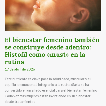
desde
adentro:
Histofil
como
«must»
en
la
El bienestar femenino también
rutina
se construye desde adentro:
Histofil como «must» en la
rutina
17 de abril de 2026
Este nutriente es clave para la salud ósea, muscular y el
equilibrio emocional. Integrarlo a la rutina diaria se ha
convertido en un aliado esencial para el bienestar femenino
Cada vez más mujeres están invirtiendo en su bienestar;
desde tratamientos