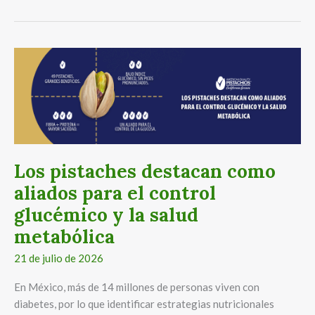
Los
pistaches
destacan
como
aliados
para
el
Los pistaches destacan como
control
aliados para el control
glucémico
y
glucémico y la salud
la
metabólica
salud
21 de julio de 2026
metabólica
En México, más de 14 millones de personas viven con
diabetes, por lo que identificar estrategias nutricionales