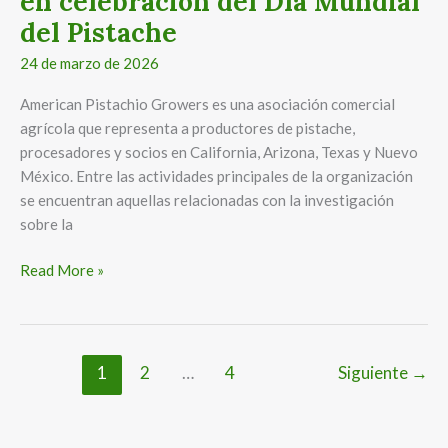
en celebración del Día Mundial
Pistache
del Pistache
24 de marzo de 2026
American Pistachio Growers es una asociación comercial
agrícola que representa a productores de pistache,
procesadores y socios en California, Arizona, Texas y Nuevo
México. Entre las actividades principales de la organización
se encuentran aquellas relacionadas con la investigación
sobre la
Read More »
1
2
…
4
Siguiente
→