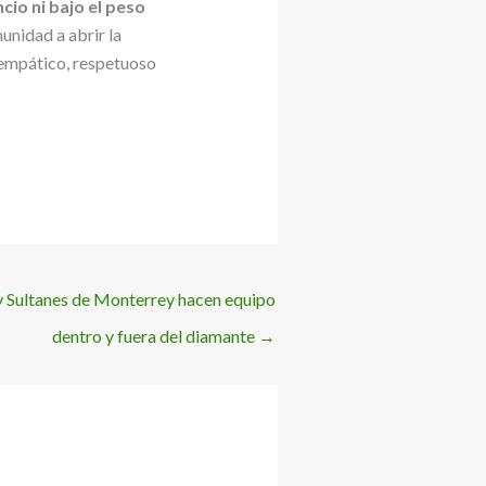
ncio ni bajo el peso
munidad a abrir la
s empático, respetuoso
y Sultanes de Monterrey hacen equipo
dentro y fuera del diamante
→