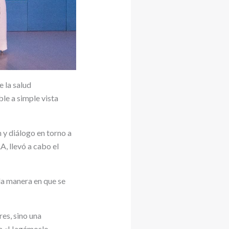
 la salud
e a simple vista
n y diálogo en torno a
, llevó a cabo el
la manera en que se
res, sino una
ña «Hagámoslo