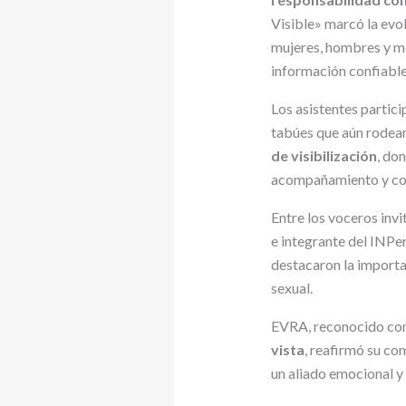
Visible» marcó la evo
mujeres, hombres y mé
información confiable
Los asistentes partici
tabúes que aún rodean
de visibilización
, do
acompañamiento y co
Entre los voceros inv
e integrante del INPer
destacaron la importan
sexual.
EVRA, reconocido co
vista
, reafirmó su co
un aliado emocional y 