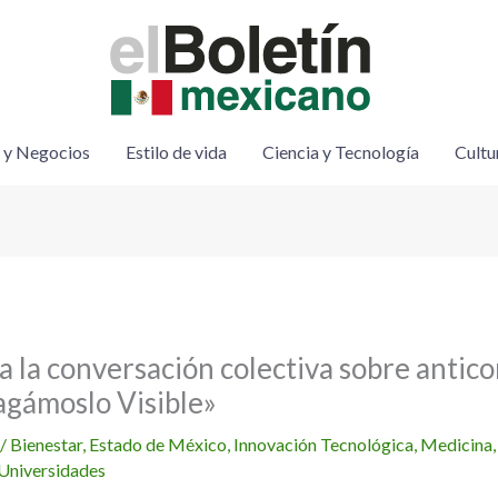
 y Negocios
Estilo de vida
Ciencia y Tecnología
Cultu
 la conversación colectiva sobre antic
agámoslo Visible»
/
Bienestar
,
Estado de México
,
Innovación Tecnológica
,
Medicina
Universidades