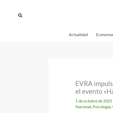
Ir
al
Buscar
contenido
Actualidad
Economía
EVRA impulsa
el evento «H
1 de octubre de 2025
Nacional
,
Psicología
,