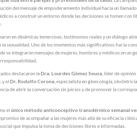
lución del mensaje de empoderamiento individual hacia un llamado 
dicos a construir un entorno donde las decisiones se tomen con li
.
paron en dinámicas inmersivas, testimonios reales y un diálogo abie
 la sexualidad. Uno de los momentos más significativos fue la con
nde se integraron mensajes de mujeres, hombres y médicos en un g
rresponsabilidad.
itados destacaron la
Dra. Lourdes Gómez Sousa
, líder de opinió
, y el
Dr. Rodolfo Corona
, especialista en ginecología, obstetricia
cia de abrir la conversación sin juicios y de promover la correspo
mo el
único método anticonceptivo transdérmico semanal veri
mpromiso de acompañar a las mujeres más allá de su eficacia clínic
social que impulsa la toma de decisiones libres e informadas.