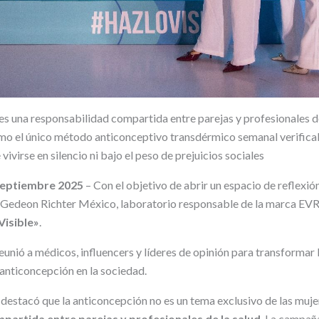
es una responsabilidad compartida entre parejas y profesionales de
o el único método anticonceptivo transdérmico semanal verificabl
vivirse en silencio ni bajo el peso de prejuicios sociales
septiembre 2025
– Con el objetivo de abrir un espacio de reflexió
, Gedeon Richter México, laboratorio responsable de la marca EVRA
isible»
.
unió a médicos, influencers y líderes de opinión para transformar 
 anticoncepción en la sociedad.
 destacó que la anticoncepción no es un tema exclusivo de las muje
partida entre parejas y profesionales de la salud
. La campa