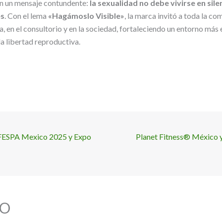
on un mensaje contundente:
la sexualidad no debe vivirse en sile
es
. Con el lema
«Hagámoslo Visible»
, la marca invitó a toda la co
a, en el consultorio y en la sociedad, fortaleciendo un entorno má
la libertad reproductiva.
e FESPA Mexico 2025 y Expo
Planet Fitness® México 
O