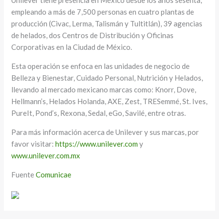
Unilever tiene presencia en México desde los años sesenta,
empleando a más de 7,500 personas en cuatro plantas de
producción (Civac, Lerma, Talismán y Tultitlán), 39 agencias
de helados, dos Centros de Distribución y Oficinas
Corporativas en la Ciudad de México.
Esta operación se enfoca en las unidades de negocio de
Belleza y Bienestar, Cuidado Personal, Nutrición y Helados,
llevando al mercado mexicano marcas como: Knorr, Dove,
Hellmann’s, Helados Holanda, AXE, Zest, TRESemmé, St. Ives,
PureIt, Pond’s, Rexona, Sedal, eGo, Savilé, entre otras.
Para más información acerca de Unilever y sus marcas, por
favor visitar:
https://www.unilever.com
y
www.unilever.com.mx
Fuente
Comunicae