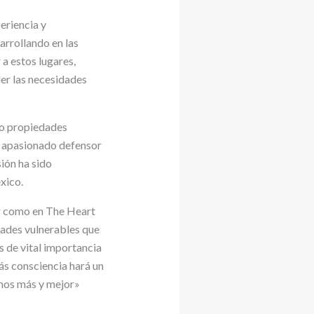
eriencia y
sarrollando en las
 a estos lugares,
der las necesidades
do propiedades
un apasionado defensor
sión ha sido
xico.
ar como en The Heart
dades vulnerables que
s de vital importancia
Más consciencia hará un
mos más y mejor»