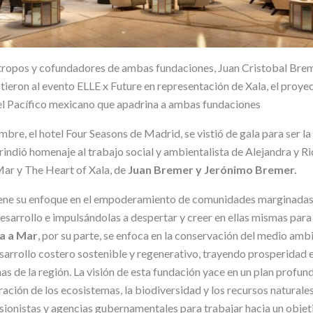
tropos y cofundadores de ambas fundaciones, Juan Cristobal Brem
tieron al evento ELLE x Future en representación de Xala, el proye
 del Pacífico mexicano que apadrina a ambas fundaciones
bre, el hotel Four Seasons de Madrid, se vistió de gala para ser l
e rindió homenaje al trabajo social y ambientalista de Alejandra y R
Mar y The Heart of Xala, de
Juan Bremer y Jerónimo Bremer.
ene su enfoque en el empoderamiento de comunidades marginada
 desarrollo e impulsándolas a despertar y creer en ellas mismas par
ra a Mar
, por su parte, se enfoca en la conservación del medio amb
esarrollo costero sostenible y regenerativo, trayendo prosperidad
as de la región. La visión de esta fundación yace en un plan profu
ración de los ecosistemas, la biodiversidad y los recursos naturales
rsionistas y agencias gubernamentales para trabajar hacia un obje