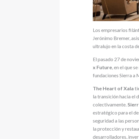
Los empresarios filán
Jerónimo Bremer, asis
ultralujo en la costa
El pasado 27 de noviem
x Future
, en el que s
fundaciones Sierra a 
The Heart of Xala
ti
la transición hacia el
colectivamente.
Sier
estratégico para el d
seguridad a las person
la protección y restau
desarrolladores, inve