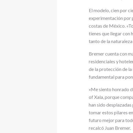
El modelo, cien por ci
experimentación por p
costas de México. «Tod
tienes que llegar con 
tanto de la naturale
Bremer cuenta con má
residenciales y hotel
de la protección de la
fundamental para pone
«Me siento honrado de
of Xala, porque compa
han sido desplazadas 
tomar estos pilares en
futuro mejor para to
recalcó Juan Bremer.