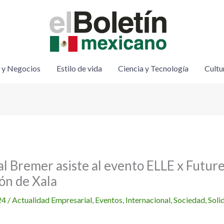
 y Negocios
Estilo de vida
Ciencia y Tecnología
Cultu
al Bremer asiste al evento ELLE x Futur
ón de Xala
24
/
Actualidad Empresarial
,
Eventos
,
Internacional
,
Sociedad
,
Soli