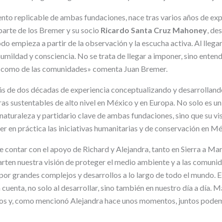
ento replicable de ambas fundaciones, nace tras varios años de exp
arte de los Bremer y su socio
Ricardo Santa Cruz Mahoney
, de
o empieza a partir de la observación y la escucha activa. Al llegar
humildad y consciencia. No se trata de llegar a imponer, sino enten
za como de las comunidades» comenta Juan Bremer.
s de dos décadas de experiencia conceptualizando y desarrollan
eras sustentables de alto nivel en México y en Europa. No solo es 
 naturaleza y partidario clave de ambas fundaciones, sino que su vi
r en práctica las iniciativas humanitarias y de conservación en Mé
 contar con el apoyo de Richard y Alejandra, tanto en Sierra a M
rten nuestra visión de proteger el medio ambiente y a las comuni
por grandes complejos y desarrollos a lo largo de todo el mundo. E
 cuenta, no solo al desarrollar, sino también en nuestro día a día. 
dos y, como mencionó Alejandra hace unos momentos, juntos pode