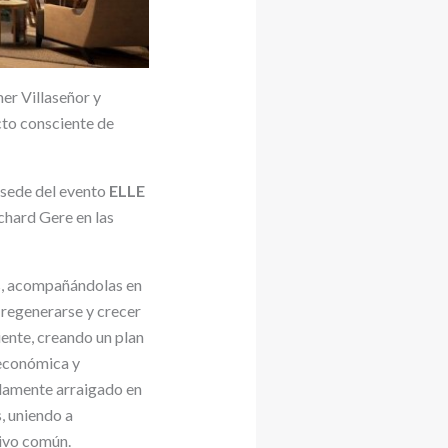
er Villaseñor y
cto consciente de
a sede del evento
ELLE
ichard Gere en las
s, acompañándolas en
a regenerarse y crecer
iente, creando un plan
 económica y
ndamente arraigado en
, uniendo a
tivo común.