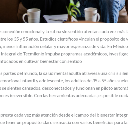
desconexión emocional y la rutina sin sentido afectan cada vez más l
ntre los 35 y 55 años. Estudios científicos vinculan el propósito de
, menor inflamación celular y mayor esperanza de vida. En México, 
 Integral de Tecmilenio impulsa programas académicos, investigac
nfocados en cultivar bienestar con sentido
partes del mundo, la salud mental adulta atraviesa una crisis sile
d emocional infantil y adolescente, los adultos de 35 a 55 años suele
se sienten cansados, desconectados y funcionan en piloto automá
no es irreversible. Con las herramientas adecuadas, es posible cuida
 presta cada vez más atención desde el campo del bienestar integr
ue tener un propósito claro se asocia con varios beneficios para la