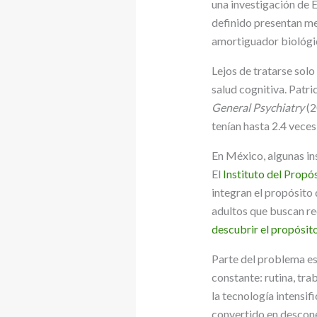
una investigación de E
definido presentan me
amortiguador biológic
Lejos de tratarse solo
salud cognitiva. Patri
General Psychiatry
(2
tenían hasta 2.4 vece
En México, algunas in
El
Instituto del Propós
integran el propósito 
adultos que buscan re
descubrir el propósito
Parte del problema es
constante: rutina, tra
la tecnología intensif
convertido en descone