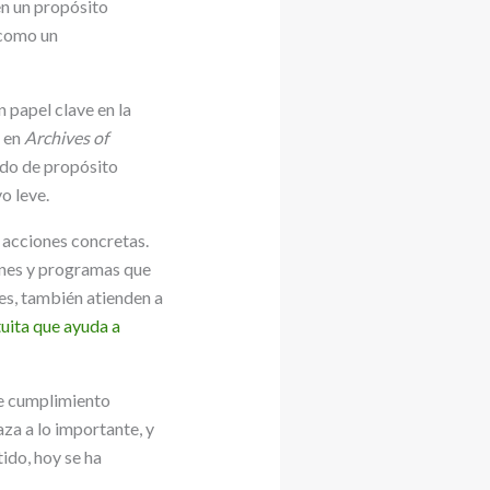
en un propósito
 como un
 papel clave en la
o en
Archives of
ido de propósito
o leve.
 acciones concretas.
ones y programas que
es, también atienden a
uita que ayuda a
de cumplimiento
aza a lo importante, y
tido, hoy se ha