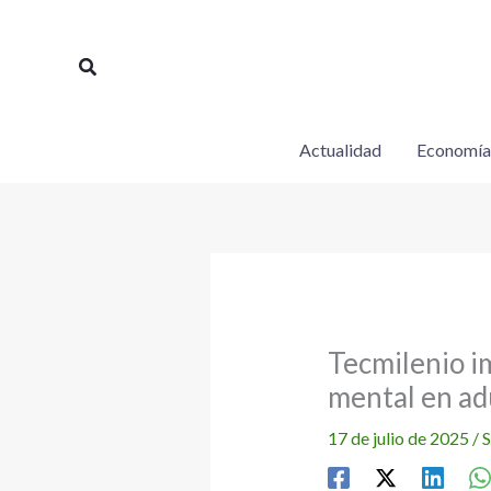
Ir
al
Buscar
contenido
Actualidad
Economía
Tecmilenio im
mental en ad
17 de julio de 2025
/
S