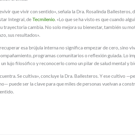
ivir que vivir con sentido», señala la Dra. Rosalinda Ballesteros, d
tar Integral, de
Tecmilenio
. «Lo que se ha visto es que cuando algui
 su trayectoria cambia. No solo mejora su bienestar, también su mo
azo, sus resultados».
ecuperar esa brújula interna no significa empezar de cero, sino vi
ompañamiento, programas comunitarios o reflexión guiada. Lo imp
un lujo filosófico y reconocerlo como un pilar de salud mental y bi
cuentra. Se cultiva», concluye la Dra. Ballesteros. Y ese cultivo —p
 puede ser la clave para que miles de personas vuelvan a constru
entido.