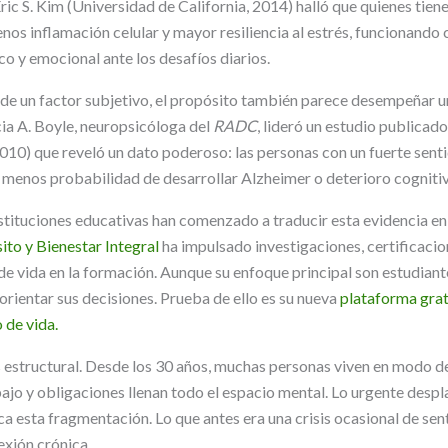
ric S. Kim (Universidad de California, 2014) halló que quienes tien
nos inflamación celular y mayor resiliencia al estrés, funcionando
o y emocional ante los desafíos diarios.
 de un factor subjetivo, el propósito también parece desempeñar un
cia A. Boyle, neuropsicóloga del
RADC
, lideró un estudio publicad
010) que reveló un dato poderoso: las personas con un fuerte sent
s menos probabilidad de desarrollar Alzheimer o deterioro cognitiv
stituciones educativas han comenzado a traducir esta evidencia en
ito y Bienestar Integral
ha impulsado investigaciones, certificaci
de vida en la formación. Aunque su enfoque principal son estudiant
orientar sus decisiones. Prueba de ello es su nueva
plataforma grat
 de vida.
 estructural. Desde los 30 años, muchas personas viven en modo 
bajo y obligaciones llenan todo el espacio mental. Lo urgente despl
ica esta fragmentación. Lo que antes era una crisis ocasional de sen
xión crónica.