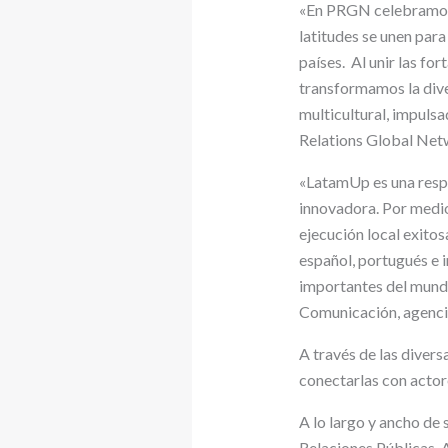
«En PRGN celebramos e
latitudes se unen para
países. Al unir las fo
transformamos la diver
multicultural, impulsa
Relations Global Net
«LatamUp es una respu
innovadora. Por medio
ejecución local exitos
español, portugués e i
importantes del mund
Comunicación, agenci
A través de las divers
conectarlas con actor
A lo largo y ancho de
Relaciones Públicas, 