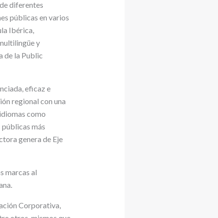
de diferentes
nes públicas en varios
la Ibérica,
multilingüe y
 de la Public
nciada, eficaz e
ión regional con una
s idiomas como
s públicas más
ctora genera de Eje
as marcas al
ana.
cación Corporativa,
ntre otros, mismos que