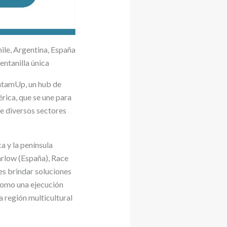
ile, Argentina, España
entanilla única
LatamUp, un hub de
rica, que se une para
de diversos sectores
 y la península
arlow (España), Race
es brindar soluciones
 como una ejecución
a región multicultural