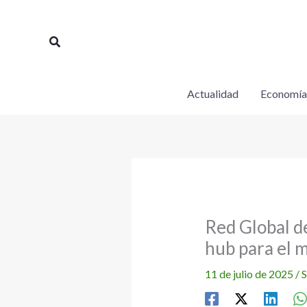
Ir
al
Buscar
contenido
Actualidad
Economía
Red Global d
hub para el 
11 de julio de 2025
/
S