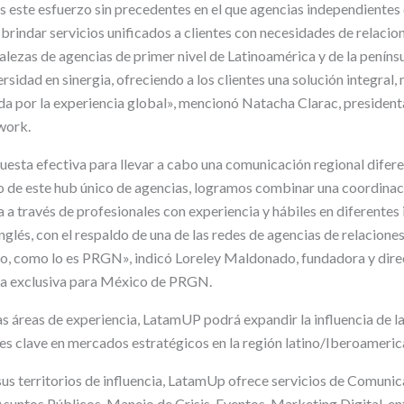
ste esfuerzo sin precedentes en el que agencias independientes 
 brindar servicios unificados a clientes con necesidades de relacio
rtalezas de agencias de primer nivel de Latinoamérica y de la penínsu
sidad en sinergia, ofreciendo a los clientes una solución integral, 
da por la experiencia global», mencionó Natacha Clarac, presidenta
work.
esta efectiva para llevar a cabo una comunicación regional difere
 de este hub único de agencias, logramos combinar una coordinac
a a través de profesionales con experiencia y hábiles en diferente
nglés, con el respaldo de una de las redes de agencias de relacione
o, como lo es PRGN», indicó Loreley Maldonado, fundadora y dire
a exclusiva para México de PRGN.
as áreas de experiencia, LatamUP podrá expandir la influencia de l
es clave en mercados estratégicos en la región latino/Iberoameric
 sus territorios de influencia, LatamUp ofrece servicios de Comuni
Asuntos Públicos, Manejo de Crisis, Eventos, Marketing Digital, e