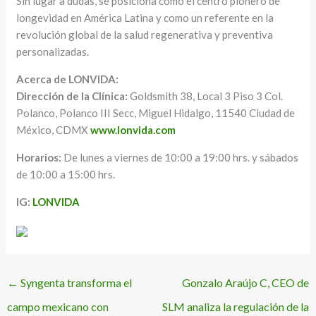
Sin lugar a dudas, se posiciona como el centro pionero de
longevidad en América Latina y como un referente en la
revolución global de la salud regenerativa y preventiva
personalizadas.
Acerca de LONVIDA:
Dirección de la Clínica:
Goldsmith 38, Local 3 Piso 3 Col.
Polanco, Polanco III Secc, Miguel Hidalgo, 11540 Ciudad de
México, CDMX
www.lonvida.com
Horarios:
De lunes a viernes de 10:00 a 19:00 hrs. y sábados
de 10:00 a 15:00 hrs.
IG:
LONVIDA
←
Syngenta transforma el
Gonzalo Araújo C, CEO de
campo mexicano con
SLM analiza la regulación de la