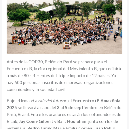
Antes de la COP30, Belém do Pará se prepara para el
Encuentro+B, la cita regional del Movimiento B, que recibirá
a más de 80 referentes del Triple Impacto de 12 países. Ya
hay 600 personas inscritas de empresas, organizaciones,
comunidades y la sociedad civil
Bajo el lema
«La raíz del futuro»
, el
Encuentro+B Amazônia
2025
se llevará a cabo del
3 al 5 de septiembre
en Belém do
Pará, Brasil. Entre los oradores estarán los cofundadores de
B Lab,
Jay Coen-Gilbert
y
Bart Houlahan
, junto con los de
Sistema B:
Pedro Tarak, Maria Emilia Correa, Juan Pablo