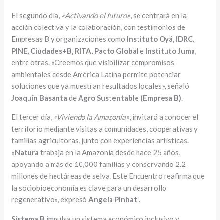
El segundo día,
«Activando el futuro»
, se centrará en la
acción colectiva y la colaboración, con testimonios de
Empresas B y organizaciones como
Instituto Oyá, IDRC,
PINE, Ciudades+B, RITA, Pacto Global
e
Instituto Juma
,
entre otras. «Creemos que visibilizar compromisos
ambientales desde América Latina permite potenciar
soluciones que ya muestran resultados locales», señaló
Joaquín Basanta
de
Agro Sustentable (Empresa B)
.
El tercer día,
«Viviendo la Amazonía»
, invitará a conocer el
territorio mediante visitas a comunidades, cooperativas y
familias agricultoras, junto con experiencias artísticas.
«
Natura
trabaja en la Amazonía desde hace 25 años,
apoyando a más de 10,000 familias y conservando 2.2
millones de hectáreas de selva. Este Encuentro reafirma que
la sociobioeconomía es clave para un desarrollo
regenerativo», expresó
Angela Pinhati
.
Sistema B
impulsa un sistema económico inclusivo y