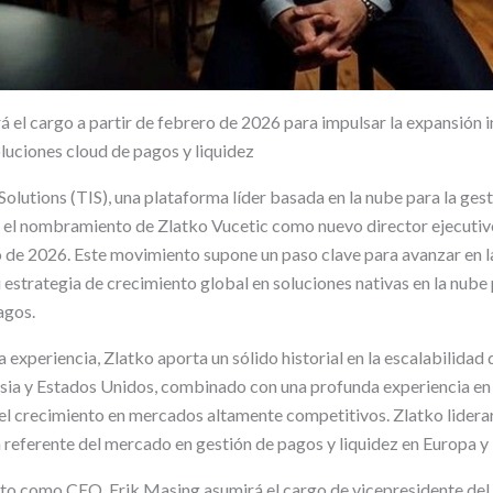
 el cargo a partir de febrero de 2026 para impulsar la expansión i
oluciones cloud de pagos y liquidez
Solutions (TIS), una plataforma líder basada en la nube para la ges
y el nombramiento de Zlatko Vucetic como nuevo director ejecutiv
o de 2026. Este movimiento supone un paso clave para avanzar en la
 estrategia de crecimiento global en soluciones nativas en la nube 
agos.
xperiencia, Zlatko aporta un sólido historial en la escalabilidad
sia y Estados Unidos, combinado con una profunda experiencia en 
 el crecimiento en mercados altamente competitivos. Zlatko lidera
n referente del mercado en gestión de pagos y liquidez en Europa 
ito como CEO, Erik Masing asumirá el cargo de vicepresidente del