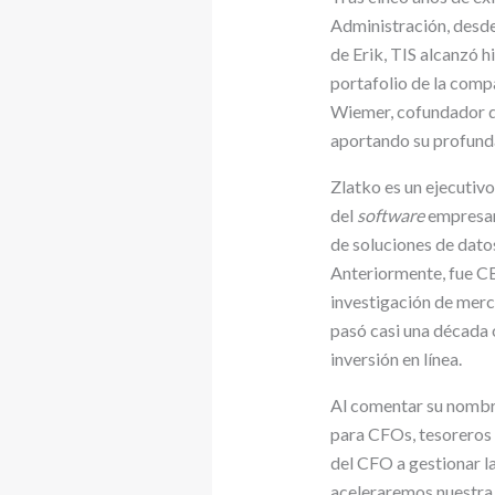
Administración, desde
de Erik, TIS alcanzó h
portafolio de la compa
Wiemer, cofundador de
aportando su profunda 
Zlatko es un ejecutiv
del
software
empresari
de soluciones de dato
Anteriormente, fue C
investigación de merca
pasó casi una década 
inversión en línea.
Al comentar su nombra
para CFOs, tesoreros y
del CFO a gestionar l
aceleraremos nuestra 