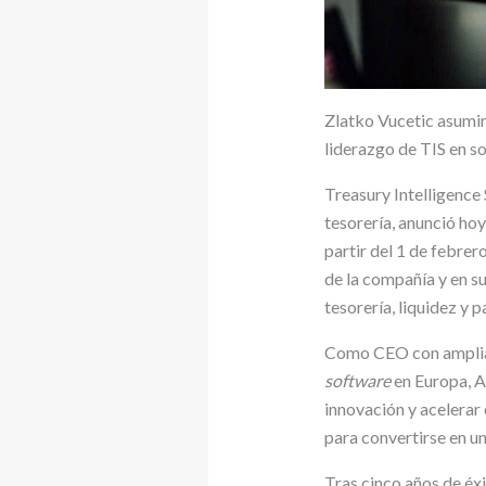
Zlatko Vucetic asumirá
liderazgo de TIS en s
Treasury Intelligence 
tesorería, anunció ho
partir del 1 de febrer
de la compañía y en su
tesorería, liquidez y p
Como CEO con amplia e
software
en Europa, A
innovación y acelerar
para convertirse en u
Tras cinco años de éx