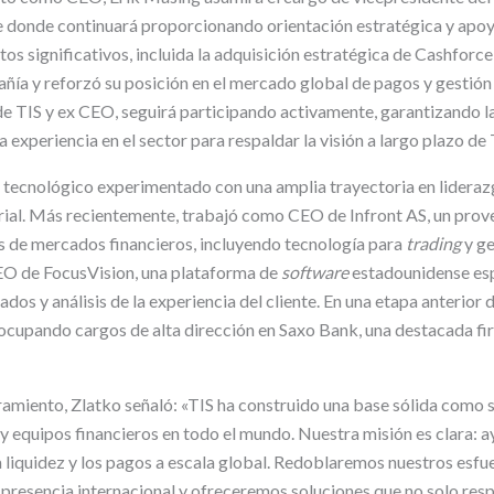
 donde continuará proporcionando orientación estratégica y apoyo
itos significativos, incluida la adquisición estratégica de Cashforce
ñía y reforzó su posición en el mercado global de pagos y gestión 
 TIS y ex CEO, seguirá participando activamente, garantizando la
experiencia en el sector para respaldar la visión a largo plazo de 
o tecnológico experimentado con una amplia trayectoria en lideraz
al. Más recientemente, trabajó como CEO de Infront AS, un prov
s de mercados financieros, incluyendo tecnología para
trading
y ge
EO de FocusVision, una plataforma de
software
estadounidense esp
dos y análisis de la experiencia del cliente. En una etapa anterior 
ocupando cargos de alta dirección en Saxo Bank, una destacada f
miento, Zlatko señaló: «TIS ha construido una base sólida como 
 equipos financieros en todo el mundo. Nuestra misión es clara: ay
a liquidez y los pagos a escala global. Redoblaremos nuestros esfu
presencia internacional y ofreceremos soluciones que no solo resp