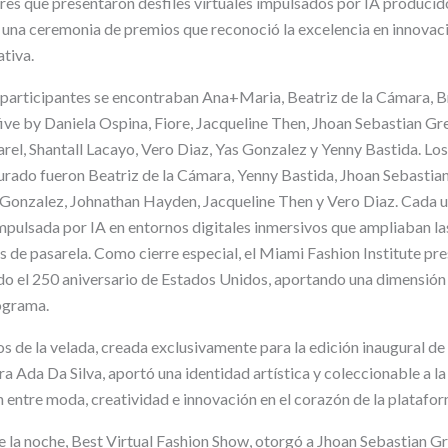
res que presentaron desfiles virtuales impulsados por IA produci
una ceremonia de premios que reconoció la excelencia en innovaci
tiva.
 participantes se encontraban Ana+Maria, Beatriz de la Cámara, 
e by Daniela Ospina, Fiore, Jacqueline Then, Jhoan Sebastian Gr
el, Shantall Lacayo, Vero Diaz, Yas Gonzalez y Yenny Bastida. Los 
jurado fueron Beatriz de la Cámara, Yenny Bastida, Jhoan Sebastian
onzalez, Johnathan Hayden, Jacqueline Then y Vero Diaz. Cada 
impulsada por IA en entornos digitales inmersivos que ampliaban la
s de pasarela. Como cierre especial, el Miami Fashion Institute pr
 el 250 aniversario de Estados Unidos, aportando una dimensión 
rograma.
os de la velada, creada exclusivamente para la edición inaugural de 
a Ada Da Silva, aportó una identidad artística y coleccionable a l
 entre moda, creatividad e innovación en el corazón de la platafor
 la noche, Best Virtual Fashion Show, otorgó a Jhoan Sebastian G