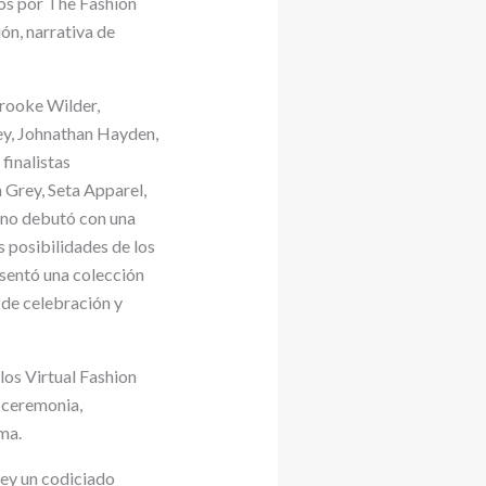
dos por The Fashion
ón, narrativa de
Brooke Wilder,
ey, Johnathan Hayden,
finalistas
 Grey, Seta Apparel,
uno debutó con una
s posibilidades de los
esentó una colección
de celebración y
los Virtual Fashion
a ceremonia,
ma.
rey un codiciado