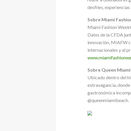
desfiles, experiencia
Sobre Miami Fashi
Miami Fashion Week® 
Dates de la CFDA junto
innovación, MIAFW co
internacionales y al 
www.miamifashionw
Sobre Queen Miami
Ubicado dentro del hi
extravagancia, donde d
gastronómica incompa
@queenmiamibeach.