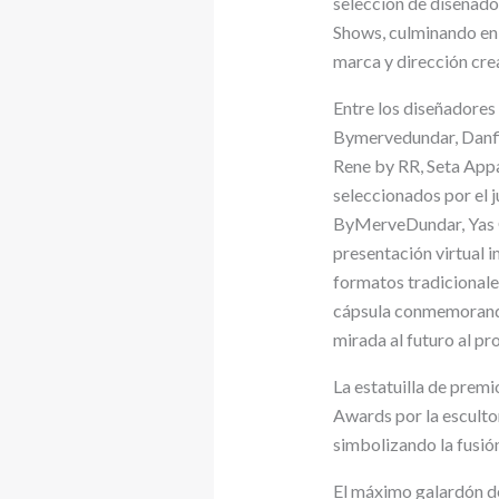
selección de diseñado
Shows, culminando en 
marca y dirección crea
Entre los diseñadores
Bymervedundar, Danfiv
Rene by RR, Seta Appar
seleccionados por el 
ByMerveDundar, Yas G
presentación virtual 
formatos tradicionale
cápsula conmemorando
mirada al futuro al p
La estatuilla de premi
Awards por la escultor
simbolizando la fusión
El máximo galardón de