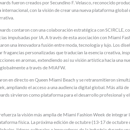
wards fueron creados por Secundino F. Velasco, reconocido produc
a internacional, con la visión de crear una nueva plataforma globa
rrativa.
Awards contaron con una colaboración estratégica con SCIRCLE, c
cias impulsadas por IA. A través de esta asociación con Miami Fas
aron una innovadora fusión entre moda, tecnología y lujo. Los dis
r fragancias personalizadas que traducían la esencia creativa, insp
cciones en aromas, extendiendo así su visión artística hacia una n
o globalmente a través de MIAFW.
naron en directo en Queen Miami Beach y se retransmitieron simul
, ampliando el acceso a una audiencia digital global. Más allá de 
wards sirvieron como plataforma para el desarrollo profesional y e
 refuerza la visión más amplia de Miami Fashion Week de integrar l
ataforma física. La próxima edición de octubre (13-17 de octubre 
lobales, líderes culturales e innovadores de la industria durante 