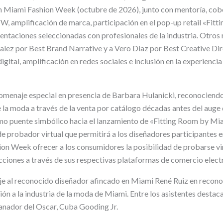
n Miami Fashion Week (octubre de 2026), junto con mentoría, cober
W, amplificación de marca, participación en el pop-up retail «Fit
ntaciones seleccionadas con profesionales de la industria. Otros
alez por Best Brand Narrative y a Vero Diaz por Best Creative Dir
gital, amplificación en redes sociales e inclusión en la experienci
homenaje especial en presencia de Barbara Hulanicki, reconociendo
 la moda a través de la venta por catálogo décadas antes del auge 
mo puente simbólico hacia el lanzamiento de «Fitting Room by Mi
e probador virtual que permitirá a los diseñadores participantes e
on Week ofrecer a los consumidores la posibilidad de probarse v
cciones a través de sus respectivas plataformas de comercio elect
je al reconocido diseñador afincado en Miami René Ruiz en recono
ón a la industria de la moda de Miami. Entre los asistentes destac
anador del Oscar, Cuba Gooding Jr.