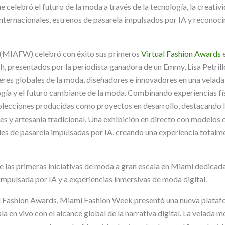
 celebró el futuro de la moda a través de la tecnología, la creativi
internacionales, estrenos de pasarela impulsados por IA y reconoci
(MIAFW) celebró con éxito sus primeros
Virtual Fashion Awards
e
 presentados por la periodista ganadora de un Emmy, Lisa Petrillo
deres globales de la moda, diseñadores e innovadores en una velada
ogía y el futuro cambiante de la moda. Combinando experiencias físi
olecciones producidas como proyectos en desarrollo, destacando l
s y artesanía tradicional. Una exhibición en directo con modelos
les de pasarela impulsadas por IA, creando una experiencia totalm
e las primeras iniciativas de moda a gran escala en Miami dedicad
impulsada por IA y a experiencias inmersivas de moda digital.
al Fashion Awards, Miami Fashion Week presentó una nueva platafo
la en vivo con el alcance global de la narrativa digital. La velada 