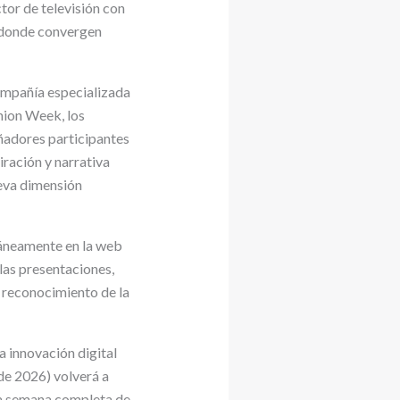
tor de televisión con
l donde convergen
ompañía especializada
hion Week, los
eñadores participantes
iración y narrativa
ueva dimensión
táneamente en la web
las presentaciones,
l reconocimiento de la
a innovación digital
de 2026) volverá a
una semana completa de