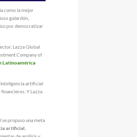
da como la mejor
ioso galardón,
miso por democratizar
sector, Lazza Global
nvestment Company of
n Latinoamérica
nteligencia artificial
 financieros. Y Lazza
al se propuso una meta
 artificial
,
mientas de análisis y