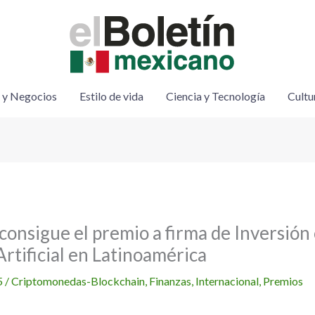
 y Negocios
Estilo de vida
Ciencia y Tecnología
Cultu
consigue el premio a firma de Inversión
Artificial en Latinoamérica
5
/
Criptomonedas-Blockchain
,
Finanzas
,
Internacional
,
Premios