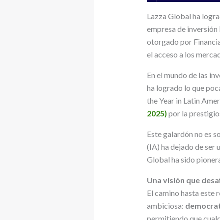
Lazza Global ha logra
empresa de inversión i
otorgado por Financia
el acceso a los mercad
En el mundo de las inv
ha logrado lo que po
the Year in Latin Ame
2025)
por la prestigi
Este galardón no es sol
(IA) ha dejado de ser
Global ha sido pionera
Una visión que desaf
El camino hasta este 
ambiciosa:
democrati
permitiendo que cualqu