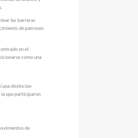
s.
inar las barreras
ocimiento de patrones
centrado en el
osicionarse como una
 una distinción
n la que participaron
 movimientos de