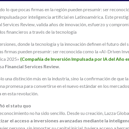
do lo que pocas firmas en la región pueden presumir: ser reconoci
mpulsada por inteligencia artificial en Latinoamérica. Este prestig
l Services Review, valida años de innovación, esfuerzo y compro
os financieros a través de la tecnología
ersiones, donde la tecnología y la innovación definen el futuro del 
cas firmas pueden presumir: ser reconocida como la «AI-Driven I
rica 2025»
(Compañía de Inversión Impulsada por IA del Año e
osa
Financial Services Review
.
o una distinción más en la industria, sino la confirmación de que la i
 una promesa para convertirse en el nuevo estándar en los mercados
 en esta revolución.
ió el statu quo
reconocimiento no ha sido sencillo. Desde su creación, Lazza Glob
zar el acceso a inversiones avanzadas mediante la inteligencia
ier persona, sin importar su capital inicial, tuviera acceso a herra