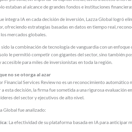
lo estaban al alcance de grandes fondos e instituciones financiera
 integra IA en cada decisión de inversión, Lazza Global logró elim
tor, ofreciendo estrategias basadas en datos en tiempo real, recon
n los mercados globales.
ha sido la combinación de tecnología de vanguardia con un enfoque 
 solo le permitió competir con gigantes del sector, sino también p
y accesible para miles de inversionistas en toda la región.
ue no se otorga al azar
r Financial Services Review no es un reconocimiento automático ni
ar a esta decisión, la firma fue sometida a una rigurosa evaluación e
íderes del sector y ejecutivos de alto nivel.
 Global fue analizado:
ica
: La efectividad de su plataforma basada en IA para anticipar