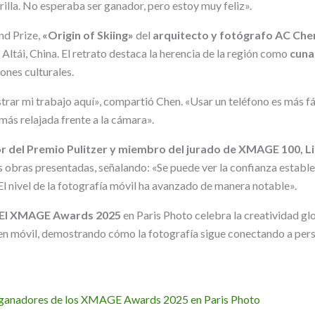
rilla. No esperaba ser ganador, pero estoy muy feliz».
nd Prize,
«Origin of Skiing»
del
arquitecto y fotógrafo AC Ch
 Altái, China. El retrato destaca la herencia de la región como
cuna
iones culturales.
rar mi trabajo aquí», compartió Chen. «Usar un teléfono es más fác
 más relajada frente a la cámara».
 del Premio Pulitzer y miembro del jurado de XMAGE 100,
L
as obras presentadas, señalando: «Se puede ver la confianza estable
 El nivel de la fotografía móvil ha avanzado de manera notable».
I XMAGE Awards 2025
en Paris Photo celebra la creatividad glo
en móvil, demostrando cómo la fotografía sigue conectando a perso
ganadores de los XMAGE Awards 2025 en Paris Photo