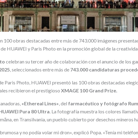
n 100 obras destacadas entre más de 743.000 imágenes presentad
 de HUAWEI y Paris Photo en la promoción global de la creativida
to
celebran su tercer año de colaboración con el anuncio de los g
2025
, seleccionados entre más de
743.000 candidaturas procede
o de Paris Photo, HUAWEI presentó las 100 obras destacadas eleg
ales recibieron el prestigioso
XMAGE 100 Grand Prize.
ganadoras,
«Ethereal Lines»
, del
farmacéutico y fotógrafo Ru
HUAWEI Pura 80 Ultra
. La fotografía muestra los colores llamat
măna, en Transilvania, un pueblo cubierto por desechos mineros ha
rumosa y no podía volar mi dron», explicó Popa. «Tenía mi teléfon