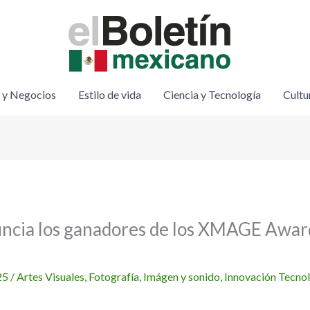
 y Negocios
Estilo de vida
Ciencia y Tecnología
Cultu
cia los ganadores de los XMAGE Awar
25
/
Artes Visuales
,
Fotografía
,
Imágen y sonido
,
Innovación Tecno