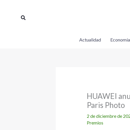
Ir
al
Buscar
contenido
Actualidad
Economía
HUAWEI anun
Paris Photo
2 de diciembre de 20
Premios