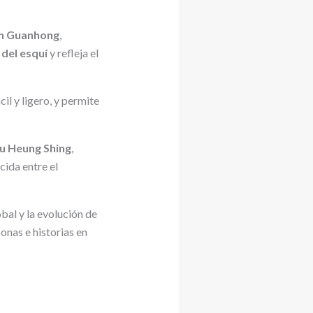
en Guanhong
,
 del esquí
y refleja el
il y ligero, y permite
iu Heung Shing
,
cida entre el
bal y la evolución de
nas e historias en