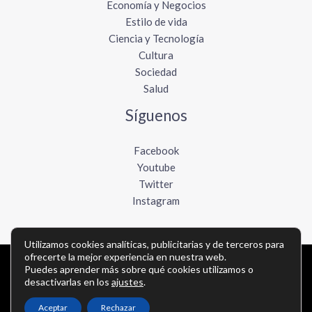
Economía y Negocios
Estilo de vida
Ciencia y Tecnología
Cultura
Sociedad
Salud
Síguenos
Facebook
Youtube
Twitter
Instagram
Utilizamos cookies analíticas, publicitarias y de terceros para
ofrecerte la mejor experiencia en nuestra web.
Puedes aprender más sobre qué cookies utilizamos o
Copyright © Todos los derechos reservados -
desactivarlas en los
ajustes
.
elboletinmexicano.com
Aceptar
Rechazar
Política de privacidad
-
Política de cookies
-
Contacto