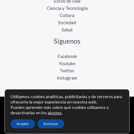
Estilo de vida
Ciencia y Tecnología
Cultura
Sociedad
Salud
Síguenos
Facebook
Youtube
Twitter
Instagram
Utilizamos cookies analíticas, publicitarias y de terceros para
ofrecerte la mejor experiencia en nuestra web.
Copyright © Todos los derechos reservados -
Puedes aprender más sobre qué cookies utilizamos o
desactivarlas en los
ajustes
.
elboletinmexicano.com
Aceptar
Rechazar
Política de privacidad
-
Política de cookies
-
Contacto