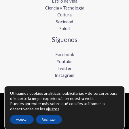
Estilo de vida
Ciencia y Tecnología
Cultura
Sociedad
Salud
Síguenos
Facebook
Youtube
Twitter
Instagram
Utilizamos cookies analíticas, publicitarias y de terceros para
ofrecerte la mejor experiencia en nuestra web.
Copyright © Todos los derechos reservados -
Puedes aprender más sobre qué cookies utilizamos o
desactivarlas en los
ajustes
.
elboletinmexicano.com
Aceptar
Rechazar
Política de privacidad
-
Política de cookies
-
Contacto