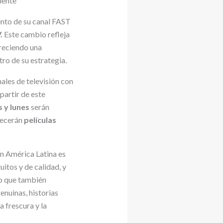
iente
ento de su canal FAST
.
Este cambio refleja
freciendo una
tro de su estrategia.
ales de televisión con
partir de este
 y lunes
serán
recerán
películas
n América Latina es
itos y de calidad, y
no que también
nuinas, historias
a frescura y la