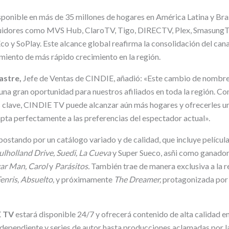
sponible en más de 35 millones de hogares en América Latina y Brasi
buidores como MVS Hub, ClaroTV, Tigo, DIRECTV, Plex, SmasungT
 y SoPlay. Este alcance global reafirma la consolidación del cana
miento de más rápido crecimiento en la región.
astre,
Jefe de Ventas de CINDIE, añadió: «Este cambio de nombre 
na gran oportunidad para nuestros afiliados en toda la región. Co
 clave, CINDIE TV puede alcanzar aún más hogares y ofrecerles una
apta perfectamente a las preferencias del espectador actual».
postando por un catálogo variado y de calidad, que incluye pelícu
lholland Drive, Suedi, La Cueva
y Super Sueco, asñi como ganador
ar Man, Carol
y
Parásitos.
También trae de manera exclusiva a la re
enris, Absuelto,
y próximamente
The Dreamer,
protagonizada por
E TV
estará disponible 24/7 y ofrecerá contenido de alta calidad e
ndependiente y series de autor hasta producciones aclamadas por la