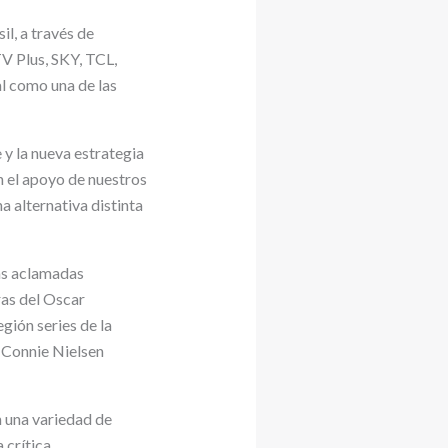
l, a través de
V Plus, SKY, TCL,
l como una de las
y la nueva estrategia
n el apoyo de nuestros
 alternativa distinta
las aclamadas
as del Oscar
gión series de la
 Connie Nielsen
n una variedad de
 crítica.