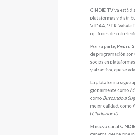
CINDIE TV
ya está di
plataformas y distri
VIDAA, VTR. Whale Eco
opciones de entreteni
Por su parte,
Pedro S
de programación son u
socios en plataformas
y atractiva, que se ad
La plataforma sigue a
globalmente como
Mu
como
Buscando a Sug
mejor calidad, como
F
(
Gladiador II).
El nuevo canal
CINDI
géneros, desde cine i