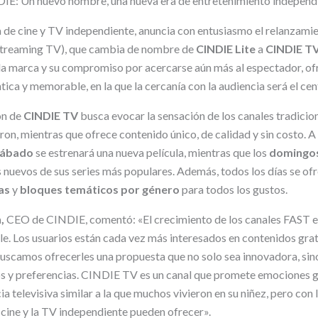
DIE: Un nuevo nombre, una nueva era de entretenimiento independ
 de cine y TV independiente, anuncia con entusiasmo el relanzami
treaming TV), que cambia de nombre de
CINDIE Lite
a
CINDIE TV
 la marca y su compromiso por acercarse aún más al espectador, o
ica y memorable, en la que la cercanía con la audiencia será el cen
ón de
CINDIE TV
busca evocar la sensación de los canales tradicion
on, mientras que ofrece contenido único, de calidad y sin costo. A 
sábado
se estrenará una nueva película, mientras que los
domingos
 nuevos de sus series más populares. Además, todos los días se of
tas
y
bloques temáticos por género
para todos los gustos.
n,
CEO de CINDIE, comentó: «El crecimiento de los canales FAST e
. Los usuarios están cada vez más interesados en contenidos gratu
uscamos ofrecerles una propuesta que no solo sea innovadora, si
s y preferencias. CINDIE TV es un canal que promete emociones ge
a televisiva similar a la que muchos vivieron en su niñez, pero con l
 cine y la TV independiente pueden ofrecer».