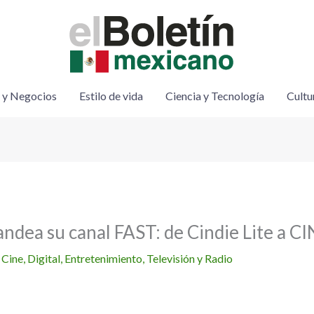
 y Negocios
Estilo de vida
Ciencia y Tecnología
Cultu
ndea su canal FAST: de Cindie Lite a C
/
Cine
,
Digital
,
Entretenimiento
,
Televisión y Radio