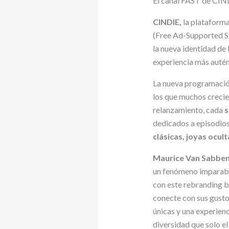
El canal FAST de CIN
CINDIE,
la plataforma
(Free Ad-Supported S
la nueva identidad de
experiencia más autént
La nueva programaci
los que muchos crecier
relanzamiento, cada
dedicados a episodios
clásicas, joyas ocul
Maurice Van Sabbe
un fenómeno imparable
con este rebranding b
conecte con sus gusto
únicas y una experienci
diversidad que solo el