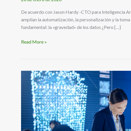
potencial
de
De acuerdo con Jason Hardy -CTO para Inteligencia Arti
la
amplían la automatización, la personalización y la toma
IA:
fundamental: la «gravedad» de los datos ¿Pero […]
la
Read More »
visión
de
Hitachi
Vantara
Indra
Group
firma
convenios
con
universidades
mexicanas
para