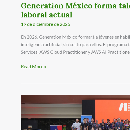
Generation México forma tal
laboral actual
19 de diciembre de 2025
En 2026, Generation México formará a jóvenes en habi
inteligencia artificial, sin costo para ellos. El progra
Services: AWS Cloud Practitioner y AWS AI Practitione
Read More »
El
hackathon
de
Movilidad
e