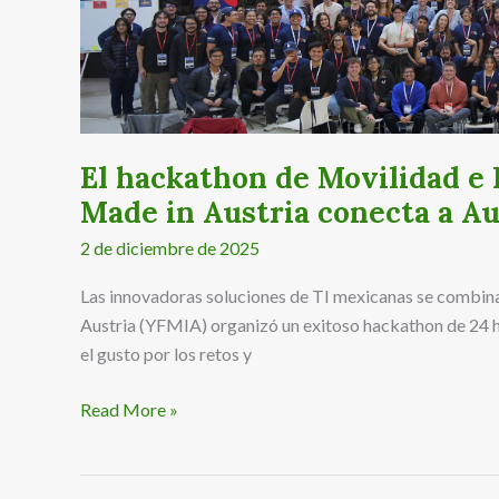
IA
organizado
por
Your
Future
Made
El hackathon de Movilidad e 
in
Made in Austria conecta a Au
Austria
2 de diciembre de 2025
conecta
a
Las innovadoras soluciones de TI mexicanas se combinan
Austria
Austria (YFMIA) organizó un exitoso hackathon de 24 ho
y
el gusto por los retos y
México
Read More »