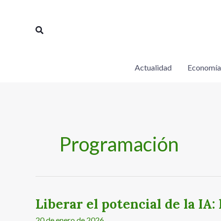
Ir
al
Buscar
contenido
Actualidad
Economía
Programación
Liberar el potencial de la IA:
Liberar
el
20 de enero de 2026