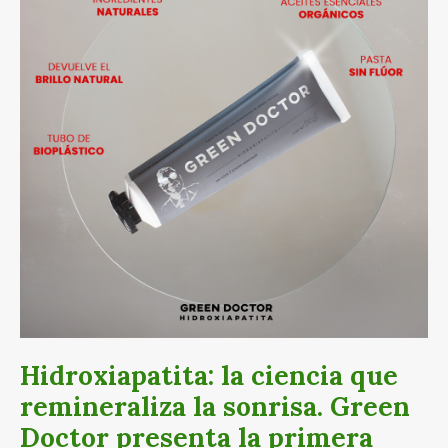
Green
Doctor
presenta
la
primera
tecnología
biomimética
en
México
Hidroxiapatita: la ciencia que
remineraliza la sonrisa. Green
Doctor presenta la primera