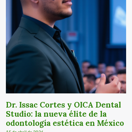
nueva
élite
de
la
odontología
estética
en
México
Dr. Issac Cortes y OICA Dental
Studio: la nueva élite de la
odontología estética en México
15 de abril de 2026