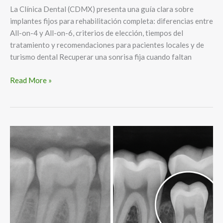
La Clínica Dental (CDMX) presenta una guía clara sobre
implantes fijos para rehabilitación completa: diferencias entre
All-on-4 y All-on-6, criterios de elección, tiempos del
tratamiento y recomendaciones para pacientes locales y de
turismo dental Recuperar una sonrisa fija cuando faltan
Read More »
Dentistas
digitales
en
México:
planificación
3D
para
implantes