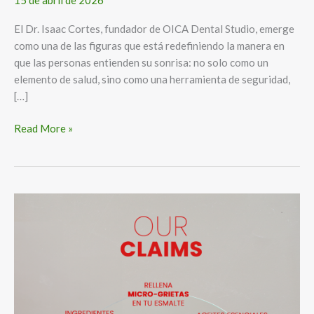
El Dr. Isaac Cortes, fundador de OICA Dental Studio, emerge
como una de las figuras que está redefiniendo la manera en
que las personas entienden su sonrisa: no solo como un
elemento de salud, sino como una herramienta de seguridad,
[…]
Read More »
Hidroxiapatita:
la
ciencia
que
remineraliza
la
sonrisa.