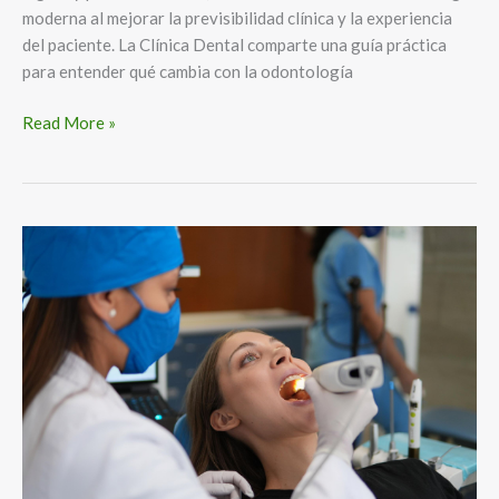
moderna al mejorar la previsibilidad clínica y la experiencia
del paciente. La Clínica Dental comparte una guía práctica
para entender qué cambia con la odontología
Read More »
Dra.
Liliana
Bueno
advierte
sobre
la
enfermedad
silenciosa:
la
mitad