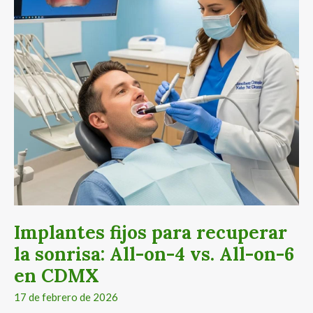
sonrisa:
All-
on-
4
vs.
All-
on-
6
en
CDMX
Implantes fijos para recuperar
la sonrisa: All-on-4 vs. All-on-6
en CDMX
17 de febrero de 2026