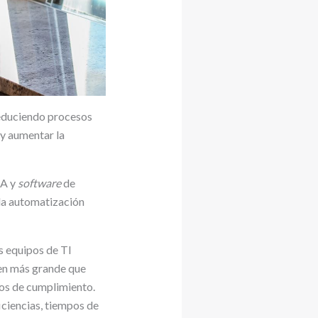
reduciendo procesos
 y aumentar la
IA y
software
de
 la automatización
s equipos de TI
en más grande que
tos de cumplimiento.
iciencias, tiempos de