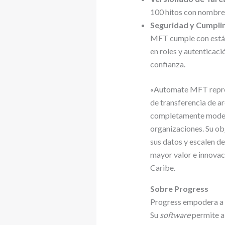
100 hitos con nombre,
Seguridad y Cumpli
MFT cumple con están
en roles y autenticaci
confianza.
«Automate MFT repres
de transferencia de a
completamente moderna
organizaciones. Su ob
sus datos y escalen de
mayor valor e innovac
Caribe.
Sobre Progress
Progress empodera a l
Su
software
permite a