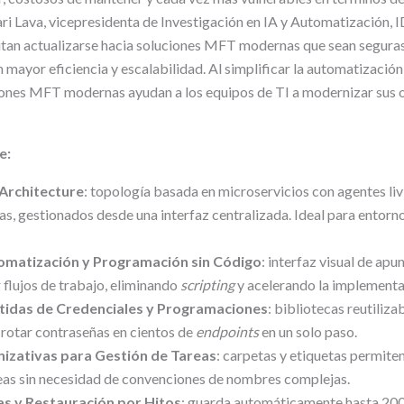
ri Lava, vicepresidenta de Investigación en IA y Automatización, I
tan actualizarse hacia soluciones MFT modernas que sean seguras,
mayor eficiencia y escalabilidad. Al simplificar la automatización 
ciones MFT modernas ayudan a los equipos de TI a modernizar sus 
e:
Architecture
: topología basada en microservicios con agentes li
as, gestionados desde una interfaz centralizada. Ideal para entorn
omatización y Programación sin Código
: interfaz visual de apu
 flujos de trabajo, eliminando
scripting
y acelerando la implementa
tidas de Credenciales y Programaciones
: bibliotecas reutiliza
rotar contraseñas en cientos de
endpoints
en un solo paso.
izativas para Gestión de Tareas
: carpetas y etiquetas permiten
reas sin necesidad de convenciones de nombres complejas.
s y Restauración por Hitos
: guarda automáticamente hasta 200 