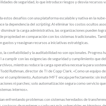
ilidades de seguridad, lo que introduce riesgos y desvía recursos v
stos desafíos con una plataforma escalable y nativa en la nube q
uce la dependencia del
scripting
. Al eliminar los costos ocultos aso
y disminuir la carga administrativa, las organizaciones pueden logr
de propiedad en comparación con los sistemas tradicionales. Tam
 gastos y reasignan recursos a iniciativas estratégicas.
ro, la confiabilidad y la auditabilidad no son opcionales. Progress 
TI a cumplir con las exigencias de seguridad y cumplimiento que d
archivos, mientras reduce la carga operativa necesaria para sosten
 Todd Ruthman, director de TI de Copp Clark. «Como un equipo de
or el cumplimiento, Automate MFT encaja perfectamente: sin inst
izaciones ni parches; solo automatización segura como servicio que
istemas internos».
úan enfrentando problemas con sistemas heredados de transferenc
lar, costosos de mantener y cada vez más vulnerables en términos d