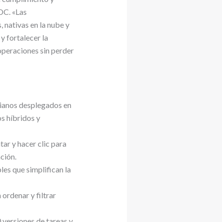
DC. «Las
 nativas en la nube y
y fortalecer la
operaciones sin perder
vianos desplegados en
os híbridos y
ntar y hacer clic para
ción.
bles que simplifican la
 ordenar y filtrar
versiones de tareas y