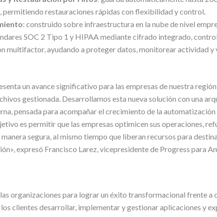
 permitiendo restauraciones rápidas con flexibilidad y control.
miento
: construido sobre infraestructura en la nube de nivel empr
dares SOC 2 Tipo 1 y HIPAA mediante cifrado integrado, contro
ón multifactor, ayudando a proteger datos, monitorear actividad y 
enta un avance significativo para las empresas de nuestra regió
rchivos gestionada. Desarrollamos esta nueva solución con una arq
, pensada para acompañar el crecimiento de la automatización y 
jetivo es permitir que las empresas optimicen sus operaciones, ref
 manera segura, al mismo tiempo que liberan recursos para destinar
ión», expresó Francisco Larez, vicepresidente de Progress para Amé
as organizaciones para lograr un éxito transformacional frente a 
 los clientes desarrollar, implementar y gestionar aplicaciones y ex