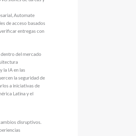
esarial, Automate
les de acceso basados
verificar entregas con
n dentro del mercado
uitectura
la IA en las
uercen la seguridad de
los a iniciativas de
rica Latina y el
cambios disruptivos.
periencias