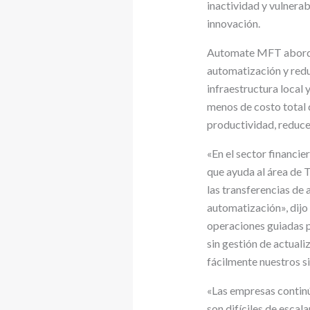
inactividad y vulnerab
innovación.
Automate MFT aborda e
automatización y red
infraestructura local 
menos de costo total 
productividad, reducen
«En el sector financie
que ayuda al área de 
las transferencias de 
automatización», dijo
operaciones guiadas p
sin gestión de actual
fácilmente nuestros s
«Las empresas contin
son difíciles de esca