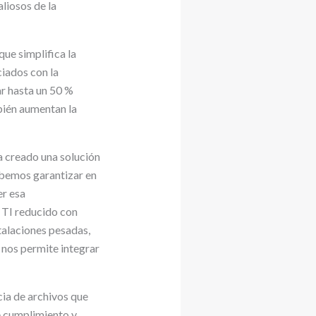
aliosos de la
ue simplifica la
ciados con la
ar hasta un 50 %
bién aumentan la
ha creado una solución
ebemos garantizar en
er esa
 TI reducido con
alaciones pesadas,
 nos permite integrar
ia de archivos que
e cumplimiento y