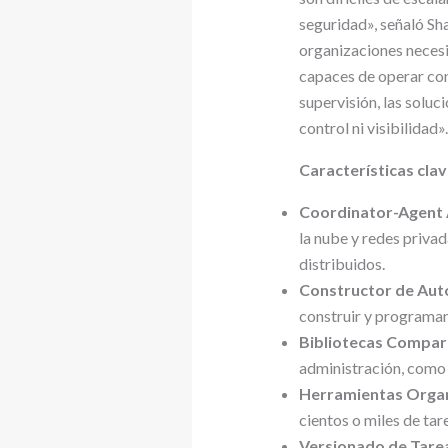
seguridad», señaló Sha
organizaciones necesi
capaces de operar con 
supervisión, las solu
control ni visibilidad».
Características clav
Coordinator-Agent 
la nube y redes privad
distribuidos.
Constructor de Aut
construir y programar
Bibliotecas Compar
administración, como 
Herramientas Organ
cientos o miles de ta
Versionado de Tarea