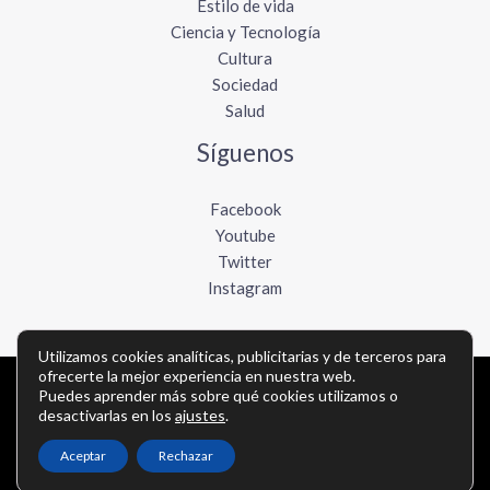
Estilo de vida
Ciencia y Tecnología
Cultura
Sociedad
Salud
Síguenos
Facebook
Youtube
Twitter
Instagram
Utilizamos cookies analíticas, publicitarias y de terceros para
ofrecerte la mejor experiencia en nuestra web.
Copyright © Todos los derechos reservados -
Puedes aprender más sobre qué cookies utilizamos o
desactivarlas en los
ajustes
.
elboletinmexicano.com
Aceptar
Rechazar
Política de privacidad
-
Política de cookies
-
Contacto