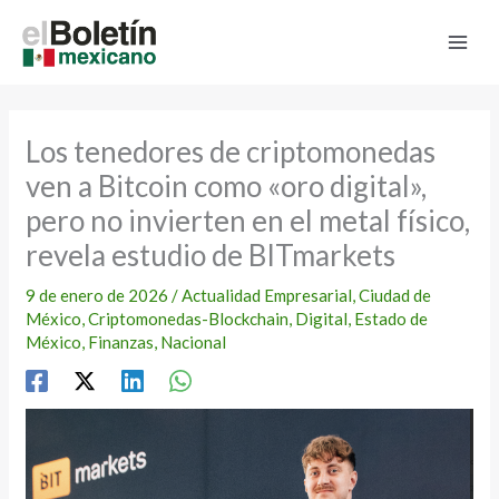
Ir
al
contenido
Los tenedores de criptomonedas
ven a Bitcoin como «oro digital»,
pero no invierten en el metal físico,
revela estudio de BITmarkets
9 de enero de 2026
/
Actualidad Empresarial
,
Ciudad de
México
,
Criptomonedas-Blockchain
,
Digital
,
Estado de
México
,
Finanzas
,
Nacional