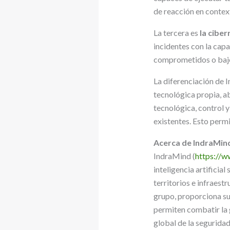
de reacción en contex
La tercera es
la ciber
incidentes con la capa
comprometidos o bajo
La diferenciación de 
tecnológica propia, a
tecnológica, control y
existentes. Esto perm
Acerca de IndraMin
IndraMind (
https://w
inteligencia artificia
territorios e infraest
grupo, proporciona su
permiten combatir la 
global de la seguridad