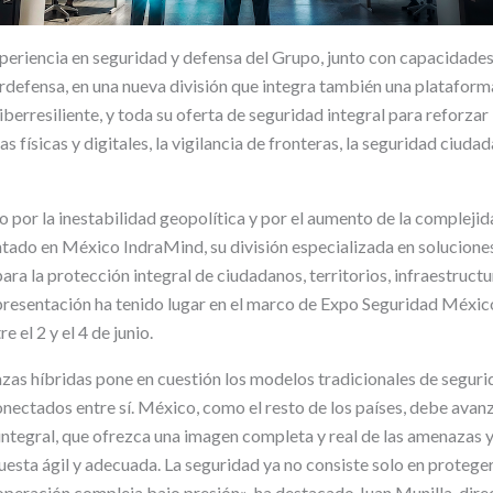
periencia en seguridad y defensa del Grupo, junto con capacidades
rdefensa, en una nueva división que integra también una plataforma
ciberresiliente, y toda su oferta de seguridad integral para reforzar
as físicas y digitales, la vigilancia de fronteras, la seguridad ciuda
 por la inestabilidad geopolítica y por el aumento de la complejid
tado en México IndraMind, su división especializada en solucion
 para la protección integral de ciudadanos, territorios, infraestructu
La presentación ha tenido lugar en el marco de Expo Seguridad Méxi
 el 2 y el 4 de junio.
as híbridas pone en cuestión los modelos tradicionales de seguri
ectados entre sí. México, como el resto de los países, debe avanz
ntegral, que ofrezca una imagen completa y real de las amenazas y 
uesta ágil y adecuada. La seguridad ya no consiste solo en protege
operación compleja bajo presión», ha destacado Juan Munilla, dire