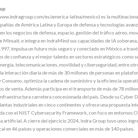
oup
www.indragroup.com/es/america-latina/mexico) es la multinacional
mpañías de América Latina y Europa de defensa y tecnologías avanz
en los negocios de defensa, espacio, gestión del tráfico aéreo, mov
 de Minsait, e integra en IndraMind sus capacidades de IA soberana
997, impulsa un futuro más seguro y conectado en México a travé
s de confianza y el mejor talento en sectores estratégicos como se
nergía, telecomunicaciones, movilidad y ciberseguridad, entre otro
 la interacción diaria de más de 30 millones de personas en platafo
y Consumo, optimiza la cadena de suministro y la eficiencia operat
os de venta. Además participa en el transporte de más de 78 millo
 infraestructura carretera concesionada del país. Desde su Cyber 
antas industriales en cinco continentes y ofrece una propuesta int
ada con el NIST Cybersecurity Framework, con foco en entornos O
a artificial. A cierre del ejercicio 2024, Indra Group tuvo unos ing
ocal en 46 países y operaciones comerciales en más de 140 países.