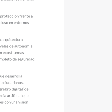
 protección frente a
ncluso en entornos
a arquitectura
iveles de autonomía
con ecosistemas
ompleto de seguridad.
que desarrolla
 de ciudadanos,
erebro digital’ del
ia artificial que
es con una visión