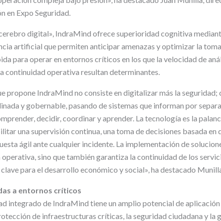
ón en Expo Seguridad.
erebro digital», IndraMind ofrece superioridad cognitiva median
cia artificial que permiten anticipar amenazas y optimizar la toma
da para operar en entornos críticos en los que la velocidad de anális
la continuidad operativa resultan determinantes.
e propone IndraMind no consiste en digitalizar más la seguridad; 
dinada y gobernable, pasando de sistemas que informan por separ
prender, decidir, coordinar y aprender. La tecnología es la palanc
ilitar una supervisión continua, una toma de decisiones basada en
puesta ágil ante cualquier incidente. La implementación de solucio
ia operativa, sino que también garantiza la continuidad de los servici
 clave para el desarrollo económico y social», ha destacado Munill
as a entornos críticos
ad integrado de IndraMind tiene un amplio potencial de aplicación
otección de infraestructuras críticas, la seguridad ciudadana y la 