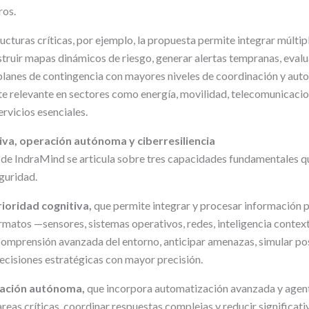
ros.
ructuras críticas, por ejemplo, la propuesta permite integrar múltip
truir mapas dinámicos de riesgo, generar alertas tempranas, evalu
 planes de contingencia con mayores niveles de coordinación y aut
te relevante en sectores como energía, movilidad, telecomunicacio
ervicios esenciales.
iva, operación autónoma y ciberresiliencia
 de IndraMind se articula sobre tres capacidades fundamentales q
guridad.
ioridad cognitiva
,
que permite integrar y procesar información 
rmatos —sensores, sistemas operativos, redes, inteligencia context
comprensión avanzada del entorno, anticipar amenazas, simular po
decisiones estratégicas con mayor precisión.
ación autónoma,
que incorpora automatización avanzada y agent
areas críticas, coordinar respuestas complejas y reducir significat