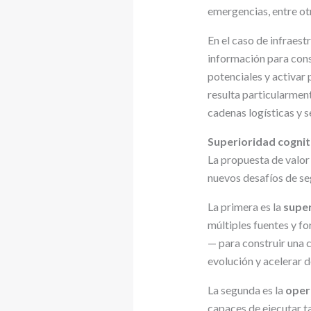
emergencias, entre ot
En el caso de infraest
información para cons
potenciales y activar
resulta particularmen
cadenas logísticas y s
Superioridad cognit
La propuesta de valor
nuevos desafíos de se
La primera es la
super
múltiples fuentes y fo
— para construir una 
evolución y acelerar 
La segunda es la
oper
capaces de ejecutar t