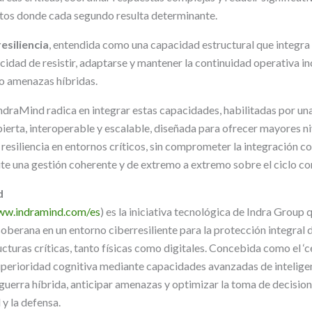
tos donde cada segundo resulta determinante.
resiliencia
, entendida como una capacidad estructural que integra
cidad de resistir, adaptarse y mantener la continuidad operativa i
 amenazas híbridas.
IndraMind radica en integrar estas capacidades, habilitadas por un
bierta, interoperable y escalable, diseñada para ofrecer mayores n
 resiliencia en entornos críticos, sin comprometer la integración 
ite una gestión coherente y de extremo a extremo sobre el ciclo c
d
ww.indramind.com/es
) es la iniciativa tecnológica de Indra Group 
l soberana en un entorno ciberresiliente para la protección integral
ructuras críticas, tanto físicas como digitales. Concebida como el ‘c
perioridad cognitiva mediante capacidades avanzadas de inteligenc
guerra híbrida, anticipar amenazas y optimizar la toma de decision
 y la defensa.