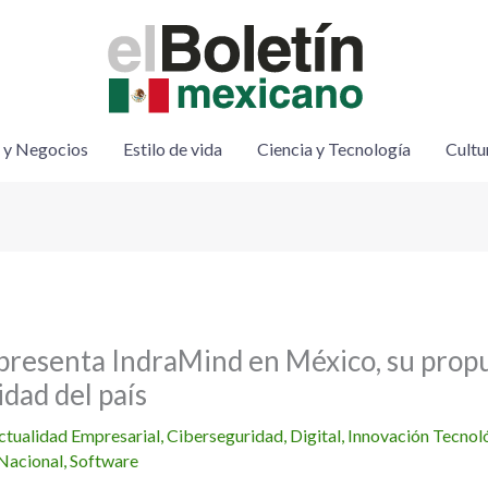
 y Negocios
Estilo de vida
Ciencia y Tecnología
Cultu
presenta IndraMind en México, su propu
idad del país
ctualidad Empresarial
,
Ciberseguridad
,
Digital
,
Innovación Tecnol
Nacional
,
Software