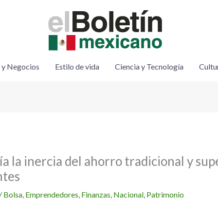
 y Negocios
Estilo de vida
Ciencia y Tecnología
Cultu
ía la inercia del ahorro tradicional y sup
ntes
/
Bolsa
,
Emprendedores
,
Finanzas
,
Nacional
,
Patrimonio