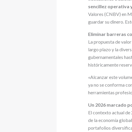
sencillez operativa y
Valores (CNBV) en Mé
guardar su dinero. Est
Eliminar barreras c
La propuesta de valor 
largo plazo y la diver
gubernamentales hasta
históricamente reserv
«Alcanzar este volume
ya no se conforma con 
herramientas profesio
Un 2026 marcado por l
El contexto actual de 
de la economía global
portafolios diversific