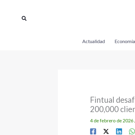
Ir
al
Buscar
contenido
Actualidad
Economía
Fintual desaf
200,000 clie
4 de febrero de 2026