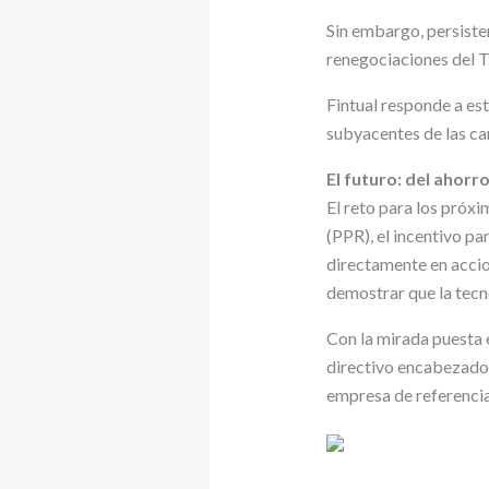
Sin embargo, persisten
renegociaciones del T
Fintual responde a es
subyacentes de las car
El futuro: del ahorro
El reto para los próx
(PPR), el incentivo pa
directamente en acci
demostrar que la tecno
Con la mirada puesta e
directivo encabezado 
empresa de referencia 