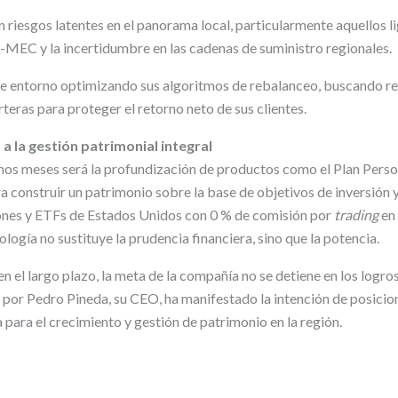
 riesgos latentes en el panorama local, particularmente aquellos li
-MEC y la incertidumbre en las cadenas de suministro regionales.
te entorno optimizando sus algoritmos de rebalanceo, buscando re
teras para proteger el retorno neto de sus clientes.
 a la gestión patrimonial integral
imos meses será la profundización de productos como el Plan Person
ra construir un patrimonio sobre la base de objetivos de inversión y
ones y ETFs de Estados Unidos con 0 % de comisión por
trading
en 
logía no sustituye la prudencia financiera, sino que la potencia.
n el largo plazo, la meta de la compañía no se detiene en los logros
por Pedro Pineda, su CEO, ha manifestado la intención de posicio
para el crecimiento y gestión de patrimonio en la región.