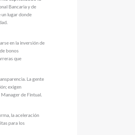
onal Bancaria y de
 un lugar donde
dad.
rse en la inversión de
esde bonos
arreras que
ansparencia. La gente
ión; exigen
 Manager de Fintual.
irma, la aceleración
itas para los