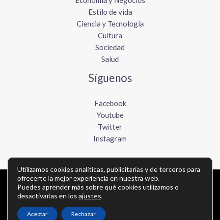
Economía y Negocios
Estilo de vida
Ciencia y Tecnología
Cultura
Sociedad
Salud
Síguenos
Facebook
Youtube
Twitter
Instagram
Utilizamos cookies analíticas, publicitarias y de terceros para
ofrecerte la mejor experiencia en nuestra web.
Copyright © Todos los derechos reservados -
Puedes aprender más sobre qué cookies utilizamos o
desactivarlas en los
ajustes
.
elboletinmexicano.com
Aceptar
Rechazar
Política de privacidad
-
Política de cookies
-
Contacto