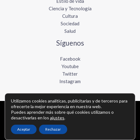
Estilo de vida
Ciencia y Tecnología
Cultura
Sociedad
Salud
Síguenos
Facebook
Youtube
Twitter
Instagram
Utilizamos cookies analíticas, publicitarias y de terceros para
ofrecerte la mejor experiencia en nuestra web.
Puedes aprender más sobre qué cookies utilizamos o
Copyright © Todos los derechos reservados -
desactivarlas en los
ajustes
.
elboletinmexicano.com
Aceptar
Rechazar
Política de privacidad
-
Política de cookies
-
Contacto