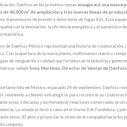
ebración, Danfoss en los próximos meses
inaugurará una nueva p
 de 40,000 m² de ampliación y tres nuevas líneas de producc
s, transmisores de presión y detectores de fugas A2L. Esta expans
añía con la innovación, la eficiencia energética y el suministro d
orteamérica.
os de Danfoss México representan una historia de colaboración, c
. Con la apertura de la nueva planta, reafirmamos nuestro compr
ías de vanguardia y calidad que fortalezcan la industria y generen
américa» señaló
Sony Martinez, Director de Ventas de Danfoss
portante hito en México, el pasado 24 de septiembre, Danfoss real
t»
, reuniendo a clientes estratégicos para reconocer su colaborac
ante estas 3 décadas y así fortalecer relaciones comerciales en un
lencia. La velada se llevó a cabo en el Horno3 de Fundidora, y per
ante estos 30 años y proyectar la visión de la compañía hacia los 
nto conjunto.