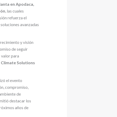
lanta en Apodaca,
ión
, las cuales
ión refuerza el
e soluciones avanzadas
recimiento y visión
omiso de seguir
 valor para
 Climate Solutions
izó el evento
ión, compromiso,
 ambiente de
mitió destacar los
próximos años de